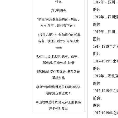
什么
1917年，四
图片
TPU科思创
1917年，四
“药王”孙思邈最经典的 4句话，
图片
句句良言，最好背下来！
1917年，四
《浮生六记》中句句戳心的经典
图片
名言，读懂以后才知何为人生
1917-191
&am
图片
8月26日足球比赛: 意甲、西甲、
1917-191
瑞典超, 胜负分析! 比分
图片
8球屠杀! 切尔西暴走, 赛后又传
1917年，湖
重磅交易
图片
穆斯卡特谈海港定位球得分秘诀
1917-19
继续施压和进攻！
前身。
泰山助教总结败因 点评王彤 回应
图片
泽卡何时复出
1917-191