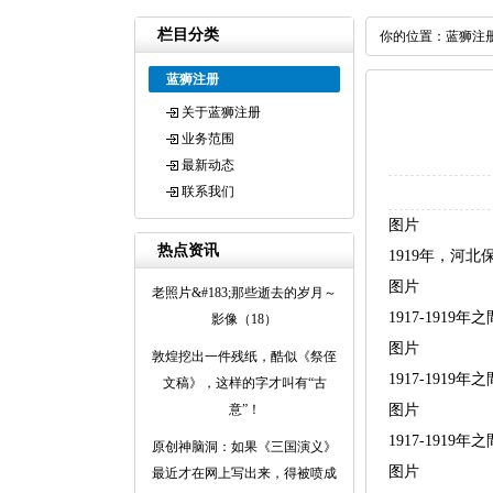
栏目分类
你的位置：
蓝狮注
蓝狮注册
关于蓝狮注册
业务范围
最新动态
联系我们
图片
热点资讯
1919年，河
图片
老照片&#183;那些逝去的岁月～
1917-191
影像（18）
图片
敦煌挖出一件残纸，酷似《祭侄
1917-191
文稿》，这样的字才叫有“古
意”！
图片
1917-191
原创神脑洞：如果《三国演义》
图片
最近才在网上写出来，得被喷成