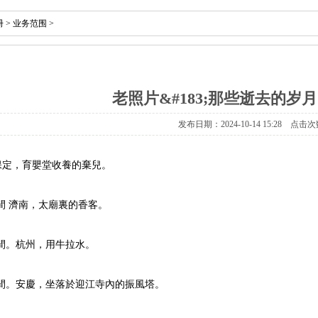
册
>
业务范围
>
老照片&#183;那些逝去的岁
发布日期：2024-10-14 15:28 点击次
北保定，育嬰堂收養的棄兒。
9年之間 濟南，太廟裏的香客。
9年之間。杭州，用牛拉水。
9年之間。安慶，坐落於迎江寺內的振風塔。