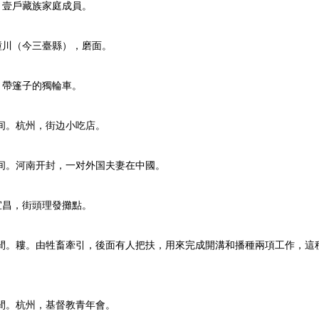
川，壹戶藏族家庭成員。
川潼川（今三臺縣），磨面。
川，帶篷子的獨輪車。
9年之间。杭州，街边小吃店。
9年之间。河南开封，一对外国夫妻在中國。
北宜昌，街頭理發攤點。
19年之間。耬。由牲畜牽引，後面有人把扶，用來完成開溝和播種兩項工作
9年之間。杭州，基督教青年會。